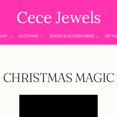
Cece Jewels
LRY
CLOTHING
SHOES & ACCESSORIES
GIFT
CHRISTMAS MAGIC