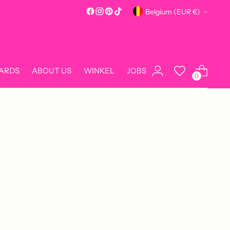
Currency
Belgium (EUR €)
CARDS
ABOUT US
WINKEL
JOBS
0