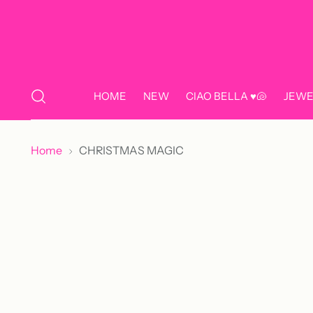
HOME
NEW
CIAO BELLA ♥️🐚
JEWE
Home
CHRISTMAS MAGIC