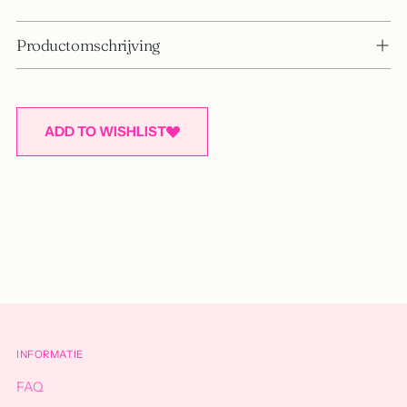
Productomschrijving
ADD TO WISHLIST
Adding
product
to
your
cart
INFORMATIE
FAQ