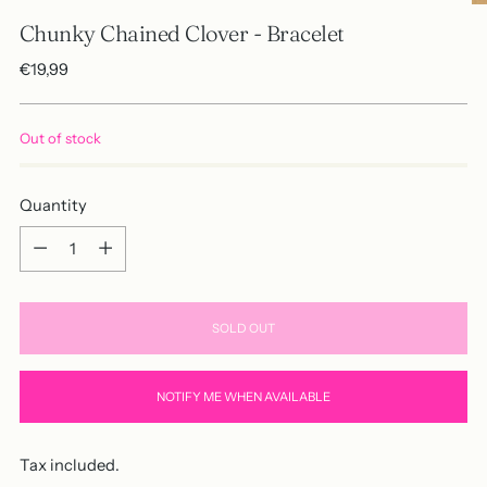
Chunky Chained Clover - Bracelet
Regular
€19,99
price
Out of stock
Quantity
Quantity
SOLD OUT
NOTIFY ME WHEN AVAILABLE
Tax included.