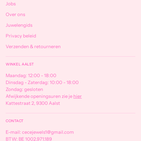
Jobs
Over ons
Juwelengids
Privacy beleid
Verzenden & retourneren
WINKEL AALST
Maandag: 12:00 - 18:00
Dinsdag - Zaterdag: 10:00 - 18:00
Zondag: gesloten
Afwijkende openingsuren zie je
hier
Kattestraat 2, 9300 Aalst
CONTACT
E-mail: cecejewels1@gmail.com
BTW: BE 1002.971.189