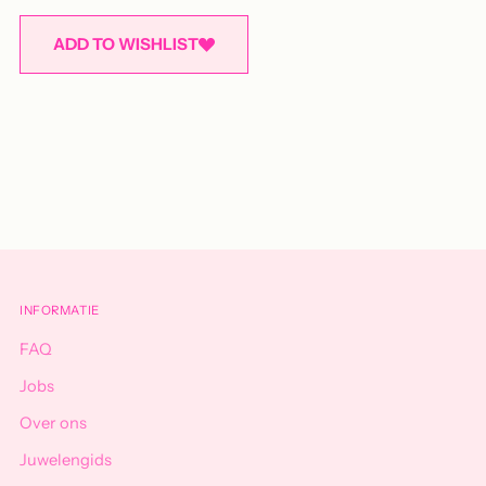
ADD TO WISHLIST
Adding
product
to
your
cart
INFORMATIE
FAQ
Jobs
Over ons
Juwelengids